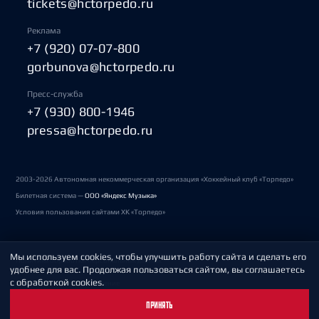
tickets@hctorpedo.ru
Реклама
+7 (920) 07-07-800
gorbunova@hctorpedo.ru
Пресс-служба
+7 (930) 800-1946
pressa@hctorpedo.ru
2003-2026 Автономная некоммерческая организация «Хоккейный клуб «Торпедо»
Билетная система —
ООО «Яндекс Музыка»
Условия пользования сайтами ХК «Торпедо»
Мы используем cookies, чтобы улучшить работу сайта и сделать его
Политика обработки персональных данных
удобнее для вас. Продолжая пользоваться сайтом, вы соглашаетесь
с обработкой cookies.
Пользовательское соглашение
ПРИНЯТЬ
Охрана труда