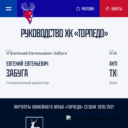
МАГАЗИН
БИЛЕТЫ
РУКОВОДСТВО ХК «ТОРПЕДО»
ЕВГЕНИЙ ЕВГЕНЬЕВИЧ
АНТОН АН
ЗАБУГА
ТХОР
Генеральный директор
Коммерче
ПАРТНЁРЫ ХОККЕЙНОГО КЛУБА «ТОРПЕДО» СЕЗОНА 2026/2027