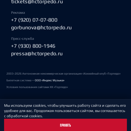
tickets@hctorpedo.ru
Реклама
+7 (920) 07-07-800
gorbunova@hctorpedo.ru
Пресс-служба
+7 (930) 800-1946
pressa@hctorpedo.ru
2003-2026 Автономная некоммерческая организация «Хоккейный клуб «Торпедо»
Билетная система —
ООО «Яндекс Музыка»
Условия пользования сайтами ХК «Торпедо»
Мы используем cookies, чтобы улучшить работу сайта и сделать его
Политика обработки персональных данных
удобнее для вас. Продолжая пользоваться сайтом, вы соглашаетесь
с обработкой cookies.
Пользовательское соглашение
ПРИНЯТЬ
Охрана труда