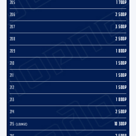
205
1 700₽
206
2 500₽
207
3 500₽
208
2 500₽
209
1 800₽
210
1 500₽
211
1 500₽
212
1 500₽
213
1 800₽
214
2 500₽
215
10 300₽
(LOUNGE)
216
2 500₽