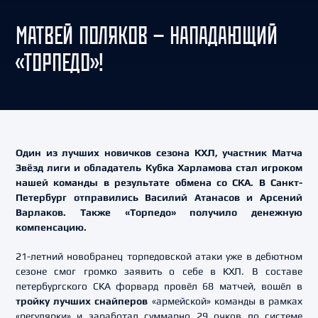
МАТВЕЙ ПОЛЯКОВ — НАПАДАЮЩИЙ
«ТОРПЕДО»!
Один из лучших новичков сезона КХЛ, участник Матча
Звёзд лиги и обладатель Кубка Харламова стал игроком
нашей команды в результате обмена со СКА. В Санкт-
Петербург отправились
Василий Атанасов
и
Арсений
Варлаков
. Также «Торпедо» получило денежную
компенсацию.
21-летний новобранец торпедовской атаки уже в дебютном
сезоне смог громко заявить о себе в КХЛ. В составе
петербургского СКА форвард провёл 68 матчей, вошёл в
тройку лучших снайперов
«армейской» команды в рамках
«регулярки» и заработал суммарно 29 очков по системе