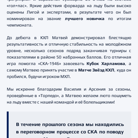
«гол+пас». Яркие действия форварда на льду были высоко
оценены Лигой и экспертами, в результате чего он был
номинирован на звание
лучшего новичка
по итогам
чемпионата.
До дебюта в КХЛ Матвей демонстрировал блестящую
результативность и отличную стабильность на молодёжном
уровне, несколько сезонов подряд заканчивая турниры с
показателями в районе 50 набранных баллов. Его отличная
игра помогла «СКА-1946» завоевать
Кубок Харламова
, а
самому Матвею принять участие в
Матче Звёзд КХЛ
, куда он
пробился, будучи игроком МХЛ.
Мы искренне благодарим Василия и Арсения за сезоны,
проведённые в «Торпедо», а Матвею желаем люто пошуметь
на льду вместе с нашей командой и её болельщиками!
В течение прошлого сезона мы находились
в переговорном процессе со СКА по поводу